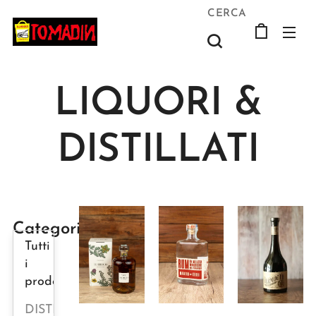
CERCA
LIQUORI &
DISTILLATI
Categorie
Tutti
i
prodotti
DISTILLATI