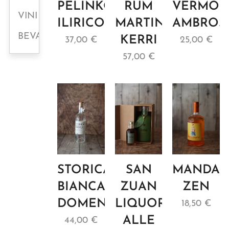
PELINKOVAC
RUM
VERMOU
VINI
ILIRICO
MARTIN
AMBROS
BEVANDE
KERRI
37,00
€
25,00
€
57,00
€
STORICA
SAN
MANDAR
BIANCA
ZUAN
ZEN
DOMENIS
LIQUORE
18,50
€
ALLE
44,00
€