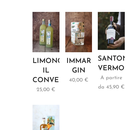
SANTON
LIMONCELLO
IMMAR
VERMOU
IL
GIN
A partire
CONVENTO
40,00
€
da
45,90
€
25,00
€