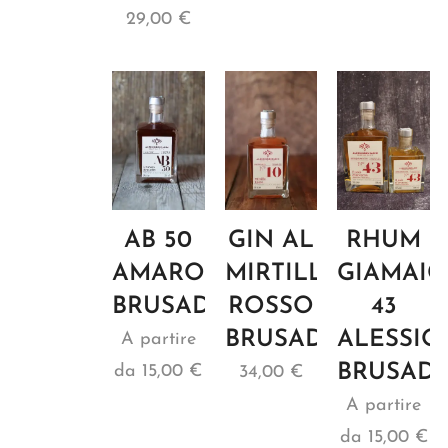
29,00
€
AB 50
GIN AL
RHUM
AMARO
MIRTILLO
GIAMAIC
BRUSADIN
ROSSO
43
BRUSADIN
ALESSIO
A partire
BRUSADI
da
15,00
€
34,00
€
A partire
da
15,00
€