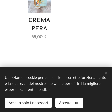
CREMA
PERA
35,00
€
Utilizziamo i cookie per consentire il corretto funzionamento
e la sicurezza del nostro sito web e per offrirti la migliore
ALIMENTARI TOMADIN s.r.l
esperienza utente possibile.
via Cumano 5, Cormons (GO) - P.IVA 01000130318
Accetta solo i necessari
Accetta tutti
Creato con
Webnode
Cookies