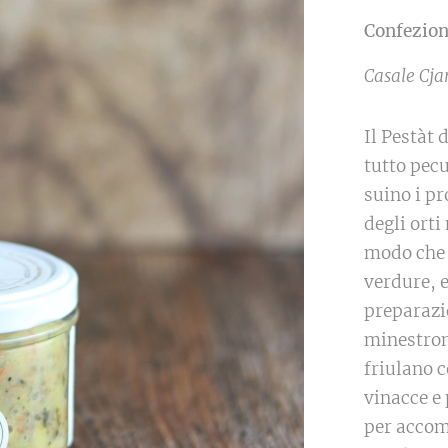
Confezion
Casale Cja
Il Pestàt
tutto pecu
suino i pr
degli orti
modo che i
verdure, 
preparazio
minestron
friulano c
vinacce e 
per accom