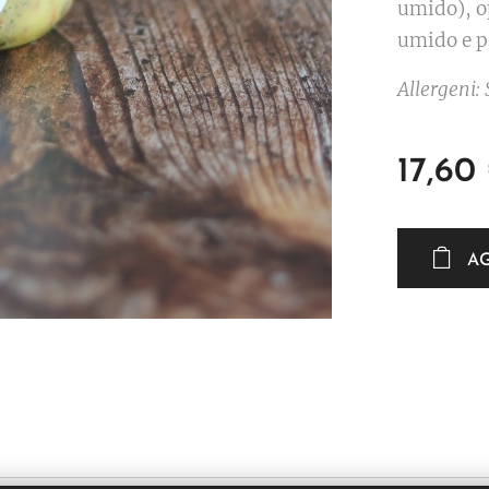
umido), o
umido e p
Allergeni
17,60
A