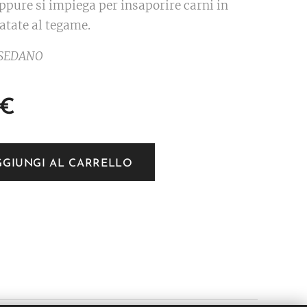
ppure si impiega per insaporire carni in
atate al tegame.
: SEDANO
€
GGIUNGI AL CARRELLO