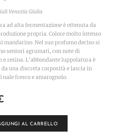
iuli Venezia Giulia
ara ad alta fermentazione è ottenuta da
produzione propria. Colore molto intenso
ssi mandarino. Nel suo profumo deciso si
no sentori agrumati, con note di
e resina. L'abbondante luppolatura è
 da una discreta corposità e lascia in
i nale fresco e amarognolo.
€
GGIUNGI AL CARRELLO