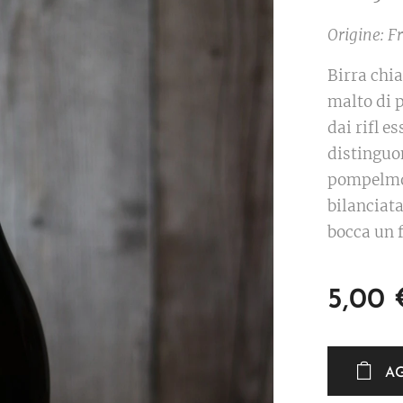
Origine: Fr
Birra chi
malto di 
dai rifl e
distinguo
pompelmo 
bilanciata
bocca un f
5,00
A