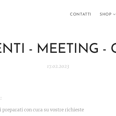
CONTATTI
SHOP
NTI - MEETING - 
17.02.2023
n:
ti preparati con cura su vostre richieste