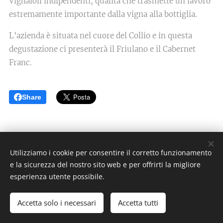
Vignaioli indipendenti, qualità che trasmette un lavoro
estremamente importante dalla vigna alla bottiglia.
L'azienda è situata nel cuore del Collio e in questa
degustazione ci presenterà il Friulano e il Cabernet
Franc.
Share
Utilizziamo i cookie per consentire il corretto funzionamento
e la sicurezza del nostro sito web e per offrirti la migliore
ALIMENTARI TOMADIN s.r.l
esperienza utente possibile.
via Cumano 5, Cormons (GO) - P.IVA 01000130318
Accetta solo i necessari
Accetta tutti
Creato con
Webnode
Cookies